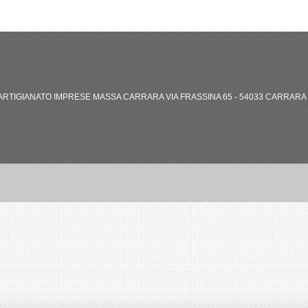
RTIGIANATO IMPRESE MASSA CARRARA VIA FRASSINA 65 - 54033 CARRARA (