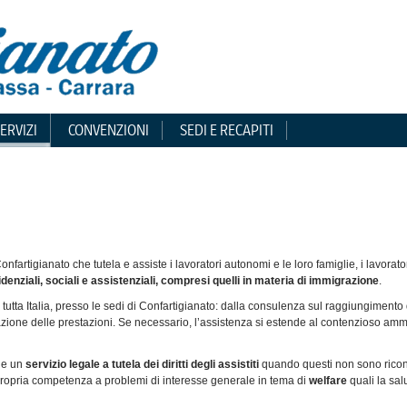
ERVIZI
CONVENZIONI
SEDI E RECAPITI
nfartigianato che tutela e assiste i lavoratori autonomi e le loro famiglie, i
lavorator
idenziali,
sociali e assistenziali, compresi quelli in materia di immigrazione
.
in tutta Italia, presso le sedi di Confartigianato: dalla consulenza sul raggiungimento 
uidazione delle prestazioni. Se necessario, l’assistenza si estende al contenzioso a
che un
servizio legale a tutela dei diritti degli assistiti
quando questi non sono riconosc
la propria competenza a problemi di interesse generale in tema di
welfare
quali la salu